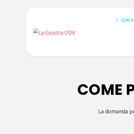
CHI 
COME P
La domanda per