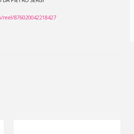
O DA PIETRO SERGI
/reel/876020042218427