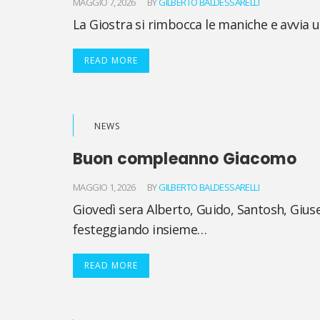
MAGGIO 7, 2026
BY
GILBERTO BALDESSARELLI
La Giostra si rimbocca le maniche e avvia 
READ MORE
NEWS
Buon compleanno Giacomo
MAGGIO 1, 2026
BY
GILBERTO BALDESSARELLI
Giovedì sera Alberto, Guido, Santosh, Gius
festeggiando insieme…
READ MORE