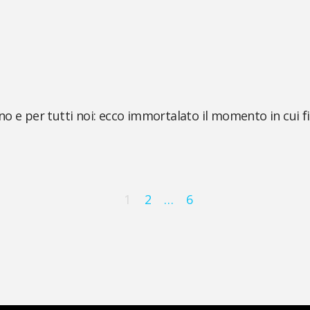
no e per tutti noi: ecco immortalato il momento in cui f
1
2
…
6